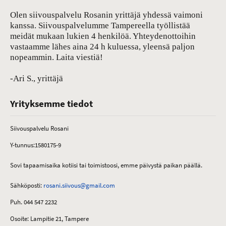
Olen siivouspalvelu Rosanin yrittäjä yhdessä vaimoni
kanssa. Siivouspalvelumme Tampereella työllistää
meidät mukaan lukien 4 henkilöä. Yhteydenottoihin
vastaamme lähes aina 24 h kuluessa, yleensä paljon
nopeammin. Laita viestiä!
-Ari S., yrittäjä
Yrityksemme tiedot
Siivouspalvelu Rosani
Y-tunnus:1580175-9
Sovi tapaamisaika kotiisi tai toimistoosi, emme päivystä paikan päällä.
Sähköposti:
rosani.siivous@gmail.com
Puh. 044 547 2232
Osoite: Lampitie 21, Tampere