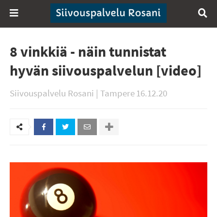
8 vinkkiä - näin tunnistat
hyvän siivouspalvelun [video]
Siivouspalvelu Rosani | Tampere
16.12.20