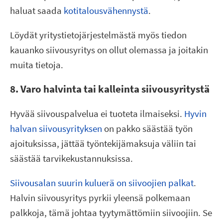
haluat saada
kotitalousvähennystä
.
Löydät yritystietojärjestelmästä myös tiedon
kauanko siivousyritys on ollut olemassa ja joitakin
muita tietoja.
8. Varo halvinta tai kalleinta siivousyritystä
Hyvää siivouspalvelua ei tuoteta ilmaiseksi.
Hyvin
halvan siivousyrityksen
on pakko säästää työn
ajoituksissa, jättää työntekijämaksuja väliin tai
säästää tarvikekustannuksissa.
Siivousalan suurin kuluerä on siivoojien palkat
.
Halvin siivousyritys pyrkii yleensä polkemaan
palkkoja, tämä johtaa tyytymättömiin siivoojiin. Se