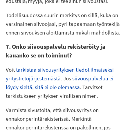
edustaja/myyjä, joka ei tee sinun siivoustasi.
Todellisuudessa suurin merkitys on sillä, kuka on
varsinainen siivoojasi, pyri tapaamaan työntekijä
ennen siivouksen aloittamista mikäli mahdollista.
7. Onko siivouspalvelu rekisteröity ja
kauanko se on toiminut?
Voit
tarkistaa siivousyrityksen tiedot ilmaiseksi
yritystietojärjestemästä
. Jos
siivouspalvelua ei
löydy sieltä, sitä ei ole olemassa
. Tarvitset
tarkistukseen yrityksen virallisen nimen.
Varmista sivustolta, että siivousyritys on
ennakonperintärekisterissä. Merkintä
ennakonperintärekisterissä on pakollinen, jos