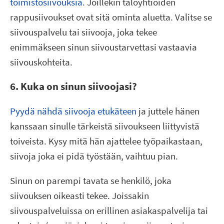
toimistosiivouksia
. Joillekin taloyhtiöiden
rappusiivoukset ovat sitä ominta aluetta. Valitse se
siivouspalvelu tai siivooja, joka tekee
enimmäkseen sinun siivoustarvettasi vastaavia
siivouskohteita.
6. Kuka on sinun siivoojasi?
Pyydä nähdä siivooja etukäteen
ja juttele hänen
kanssaan sinulle tärkeistä siivoukseen liittyvistä
toiveista. Kysy mitä hän ajattelee työpaikastaan,
siivoja joka ei pidä työstään, vaihtuu pian.
Sinun on parempi tavata se henkilö, joka
siivouksen oikeasti tekee. Joissakin
siivouspalveluissa on erillinen asiakaspalvelija tai